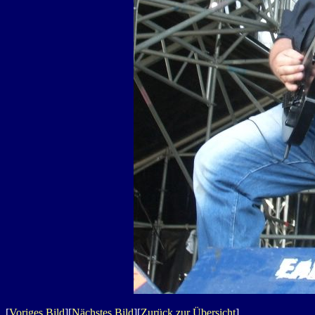
[
Voriges Bild
][
Nächstes Bild
][
Zurück zur Übersicht
]