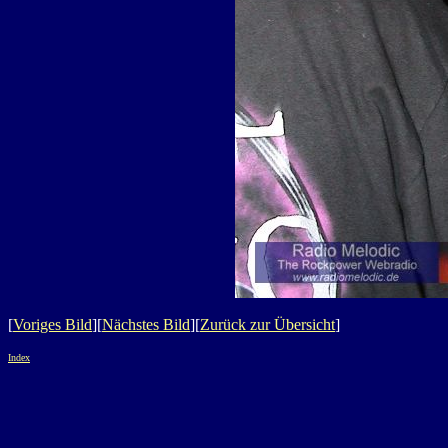
[
Voriges Bild
][
Nächstes Bild
][
Zurück zur Übersicht
]
Index